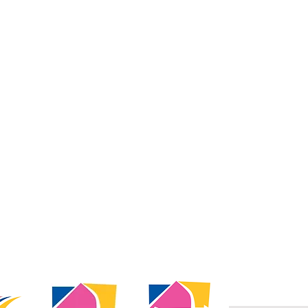
Cel: (+57) 316
Mail:
fedear
Carrera 66B 
(Unidad Depo
Medellín - C