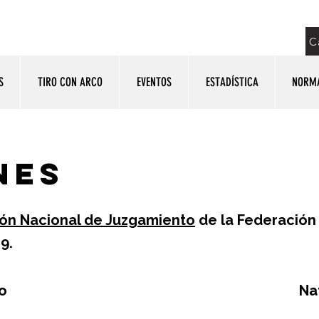
C
S
TIRO CON ARCO
EVENTOS
ESTADÍSTICA
NORM
nes
ón Nacional de Juzgamiento
de la Federación
9.
lo
Ana Celina Buitrago Castañeda
Na
Juez Continental