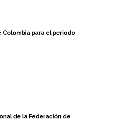
 Colombia para el periodo
Carolina Gadban
Valle del Cauca
ional
de la Federación de