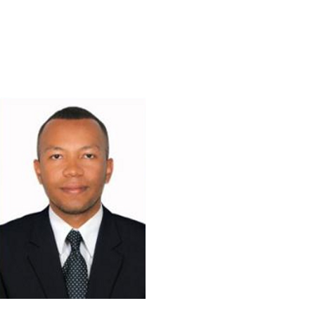
ister en Actividad Física para la
d, Licenciado en Educación Física
portes y miembro de la comisión
Para Arquería de WAC 2022-2025