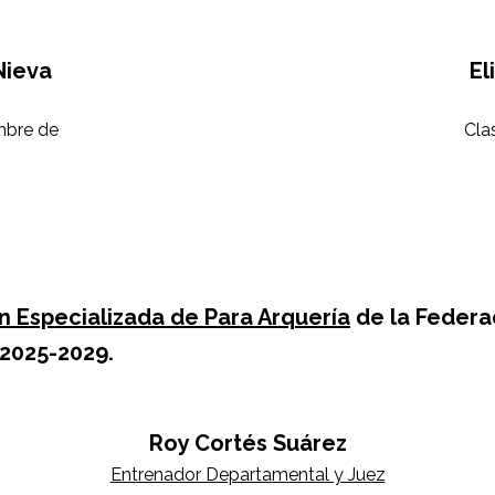
Nieva
María Alexandra Henríquez
El
Thorrens
mbre de
Cla
Fisioterapeuta
Clasificadora Nacional desde marzo de
2021
n Especializada de Para Arquería
de la Federa
 2025-2029.
oz
Roy Cortés Suárez
ría
Entrenador Departamental y Juez