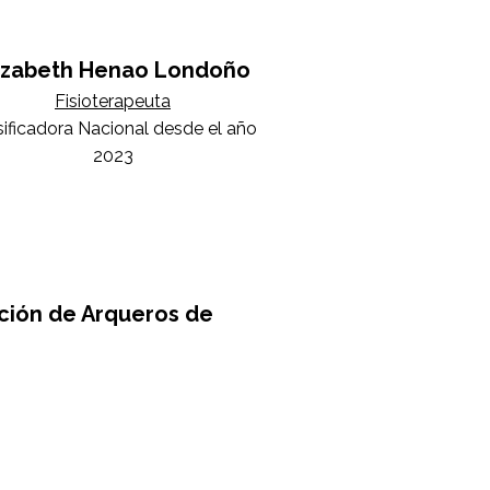
izabeth Henao Londoño
Fisioterapeuta
sificadora Nacional desde el año
2023
ción de Arqueros de
Diego González Archila
Entrenador Departamental