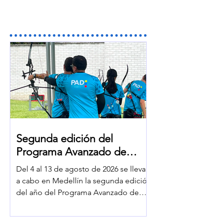
Segunda edición del
Programa Avanzado de
Desarrollo reúne a los
Del 4 al 13 de agosto de 2026 se llevará
mejores talentos juveniles
a cabo en Medellín la segunda edición
del país en Medellín
del año del Programa Avanzado de
Desarrollo (PAD), una iniciativa que
busca fortalecer el proceso de