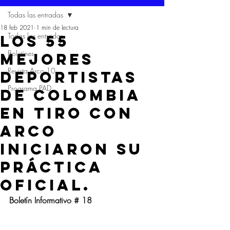
Todas las entradas
18 feb 2021
1 min de lectura
Todas las entradas
LOS 55
Boletines
MEJORES
Revista Arco 10
DEPORTISTAS
Programa PAD
DE COLOMBIA
EN TIRO CON
ARCO
INICIARON SU
PRÁCTICA
OFICIAL.
Boletín Informativo # 18