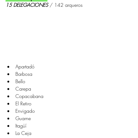
15 DELEGACIONES 
/ 142 arqueros
Apartadó
Barbosa
Bello
Carepa
Copacabana
El Retiro
Envigado
Guarne
Itagüí
La Ceja