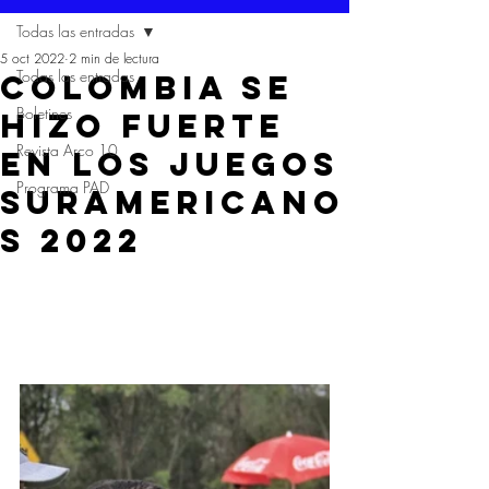
Todas las entradas
5 oct 2022
2 min de lectura
Todas las entradas
COLOMBIA SE
Boletines
HIZO FUERTE
Revista Arco 10
EN LOS JUEGOS
Programa PAD
SURAMERICANO
S 2022