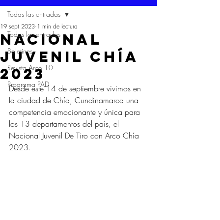
Todas las entradas
19 sept 2023
1 min de lectura
Todas las entradas
Nacional
Boletines
Juvenil Chía
Revista Arco 10
2023
Programa PAD
Desde este 14 de septiembre vivimos en 
la ciudad de Chía, Cundinamarca una 
competencia emocionante y única para 
los 13 departamentos del país, el 
Nacional Juvenil De Tiro con Arco Chía 
2023.