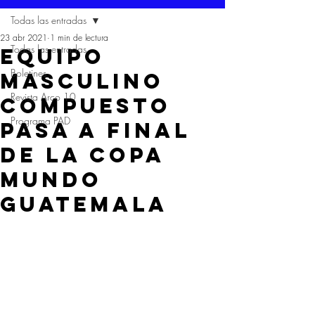
Todas las entradas
23 abr 2021
1 min de lectura
Todas las entradas
EQUIPO
Boletines
MASCULINO
Revista Arco 10
COMPUESTO
Programa PAD
PASA A FINAL
DE LA COPA
MUNDO
GUATEMALA