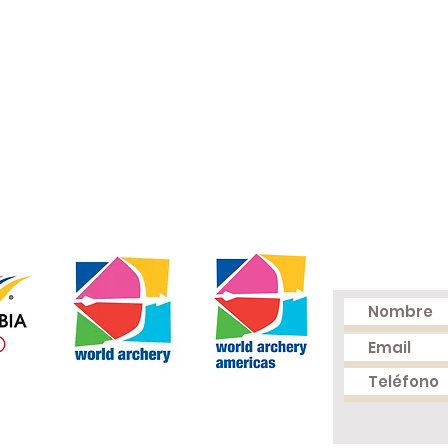
Cel: (+57) 316
Mail:
fedear
Carrera 66B 
(Unidad Depo
Medellín - C