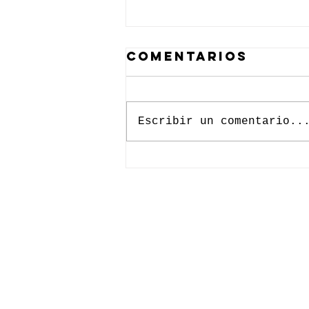
Comentarios
Escribir un comentario..
Segunda
edición del
Programa
Avanzado de
Desarrollo
reúne a los
mejores
talentos
juveniles del