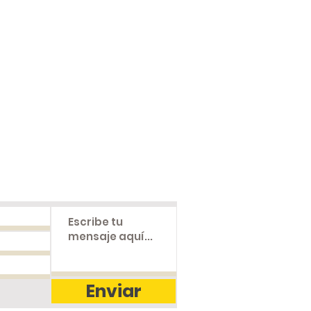
 877 50 03
co@gmail.com
No. 31A-15
rtiva Andrés Escobar)
olombia
Enviar