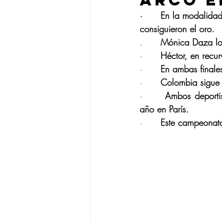
Arco e
·      En la modalid
consiguieron el oro.
.      
Mónica Daza log
·      
Héctor, en recu
·      
En ambas finales
·      
Colombia sigue 
·      
Ambos deportis
año en París.
·      
Este campeonato