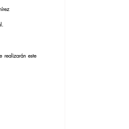
írez 
l.
 realizarán este 