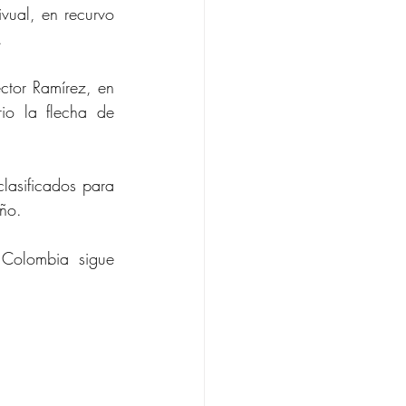
ivual, en recurvo 
.
ctor Ramírez, en 
o la flecha de 
lasificados para 
año.
Colombia sigue 