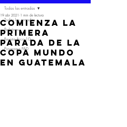
Todas las entradas
19 abr 2021
1 min de lectura
Todas las entradas
COMIENZA LA
Boletines
PRIMERA
Revista Arco 10
PARADA DE LA
Programa PAD
COPA MUNDO
EN GUATEMALA