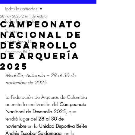
Todas las entradas
28 nov 2025
2 min de lectura
Todas las entradas
CAMPEONATO
Boletines
NACIONAL DE
Revista Arco 10
DESARROLLO
Programa PAD
DE ARQUERÍA
2025
Medellín, Antioquia – 28 al 30 de 
noviembre de 2025
La Federación de Arqueros de Colombia 
anuncia la realización del 
Campeonato 
Nacional de Desarrollo 2025
, que 
tendrá lugar del 
28 al 30 de 
noviembre
 en la 
Unidad Deportiva Belén 
Andrés Escobar Saldarriaga
, en la 