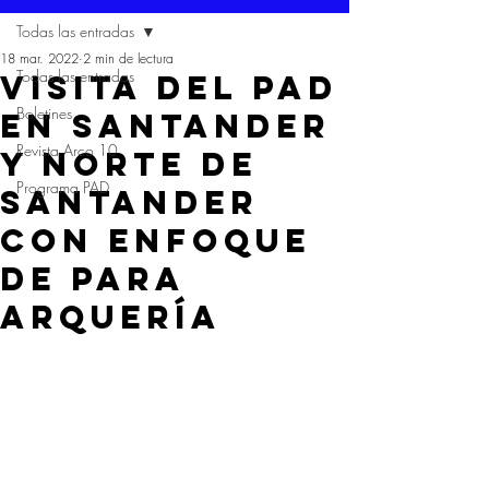
Todas las entradas
18 mar. 2022
2 min de lectura
Todas las entradas
VISITA DEL PAD
Boletines
EN SANTANDER
Revista Arco 10
Y NORTE DE
Programa PAD
SANTANDER
CON ENFOQUE
DE PARA
ARQUERÍA