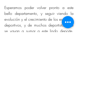
Esperamos poder volver pronto a este 
bello departamento, y seguir viendo la 
evolución y el crecimiento de los espacios 
deportivos, y de muchos deportistas que 
se vayan a sumar a este lindo deporte, 
llamado TIRO CON ARCO.
Comunicaciones FEDEARCO
comunicaciones
fedearco@gmail.com
300 815 2060
Programa PAD