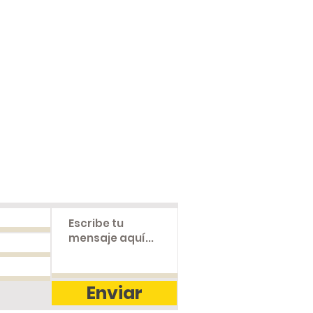
 877 50 03
co@gmail.com
No. 31A-15
rtiva Andrés Escobar)
olombia
Enviar