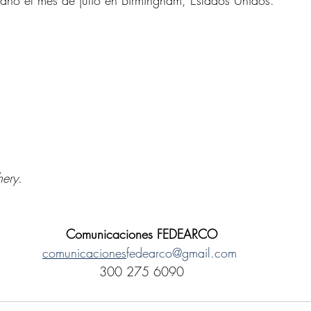
 año el mes de julio en Birmingham, Estados Unidos.
ery.
Comunicaciones FEDEARCO
comunicaciones
fedearco@gmail.com
300 275 6090