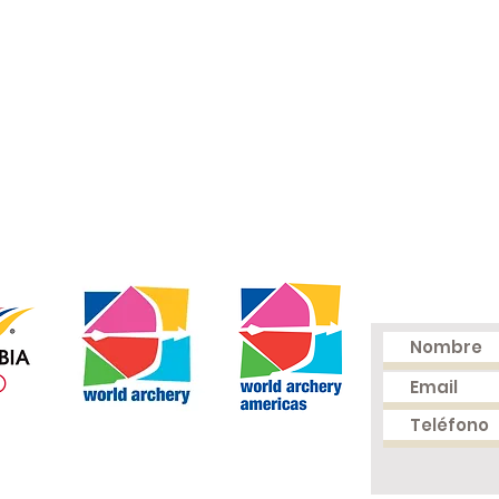
Cel: (+57) 316
Mail:
fedear
Carrera 66B 
(Unidad Depo
Medellín - C