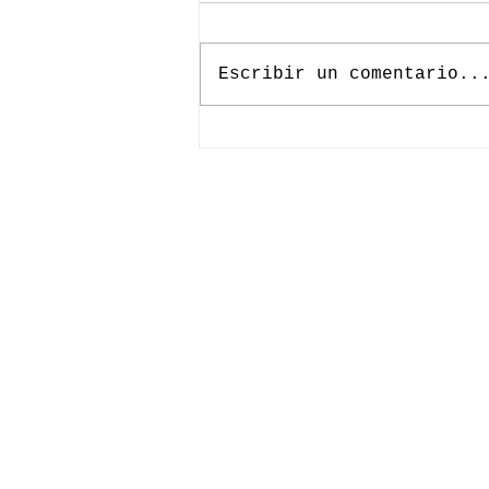
Escribir un comentario..
LISTA LA
SELECCIÓN QUE
ESTARÁ EN
IRLANDA Y
REPÚBLICA
CHECA