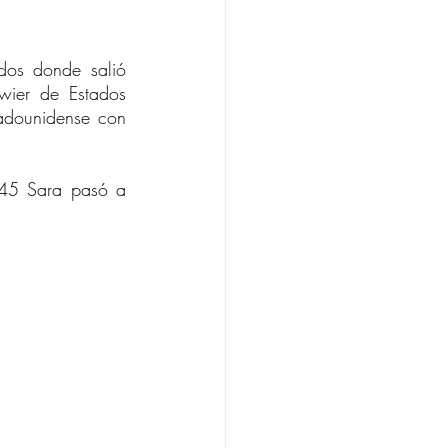
dos donde salió 
ier de Estados 
adounidense con 
145 Sara pasó a 