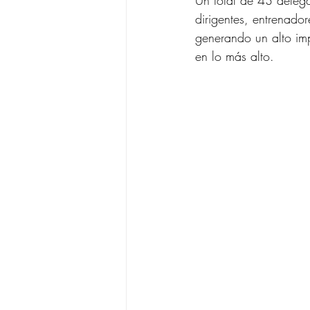
Un total de 43 delega
dirigentes, entrenado
generando un alto im
en lo más alto.