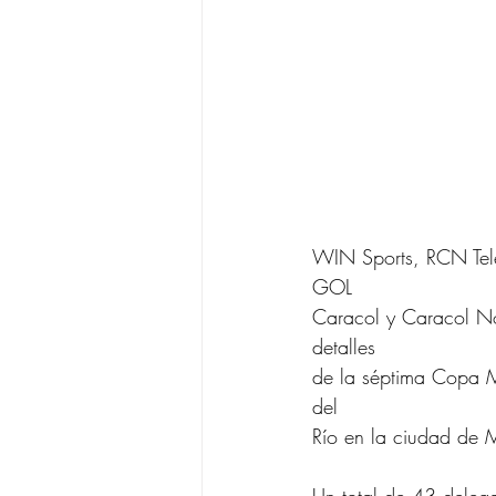
WIN Sports, RCN Tele
GOL
Caracol y Caracol No
detalles
de la séptima Copa M
del
Río en la ciudad de M