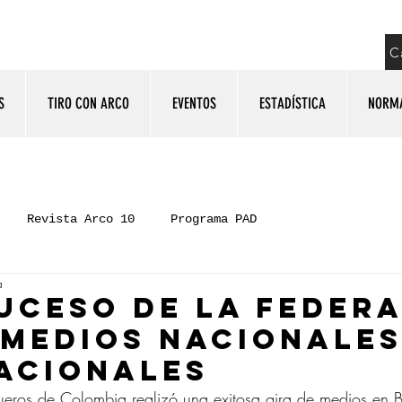
C
S
TIRO CON ARCO
EVENTOS
ESTADÍSTICA
NORM
Revista Arco 10
Programa PAD
a
UCESO DE LA FEDER
 MEDIOS NACIONALES
ACIONALES
ueros de Colombia realizó una exitosa gira de medios en 