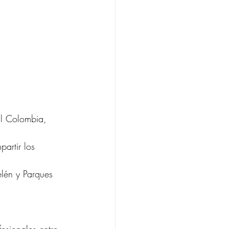
al Colombia, 
artir los 
lén y Parques 