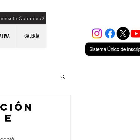
amiseta Colombia
ATIVA
GALERÍA
Sistema Único de Inscri
ACIÓN
 E
Bogotá