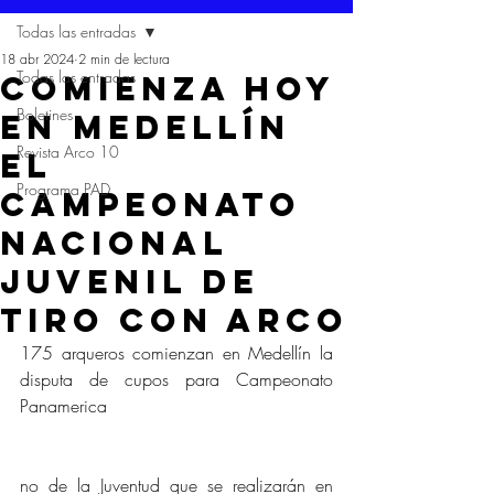
Todas las entradas
18 abr 2024
2 min de lectura
Todas las entradas
COMIENZA HOY
Boletines
EN MEDELLÍN
Revista Arco 10
EL
Programa PAD
CAMPEONATO
NACIONAL
JUVENIL DE
TIRO CON ARCO
175 arqueros comienzan en Medellín la 
disputa de cupos para Campeonato 
Panamerica
no de la Juventud que se realizarán en 