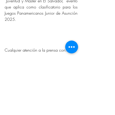
 Juventud y Master en El Salvador,  evento 
que aplica como clasificatorio para los 
Juegos Panamericanos Junior de Asunción 
2025.
Cualquier atención a la prensa con: 
LUIS HERNANDO MEJÍA MEJÍA - 
LHM Asesorías Móvil 3104646797
Entradas recientes
Ver todo