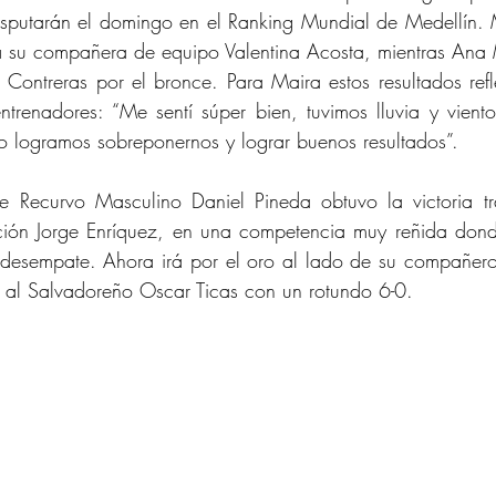
disputarán el domingo en el Ranking Mundial de Medellín. 
 a su compañera de equipo Valentina Acosta, mientras Ana
a Contreras por el bronce. Para Maira estos resultados refle
ntrenadores: “Me sentí súper bien, tuvimos lluvia y viento,
ro logramos sobreponernos y lograr buenos resultados”.
 Recurvo Masculino Daniel Pineda obtuvo la victoria tra
ión Jorge Enríquez, en una competencia muy reñida dond
 desempate. Ahora irá por el oro al lado de su compañero
ó al Salvadoreño Oscar Ticas con un rotundo 6-0.