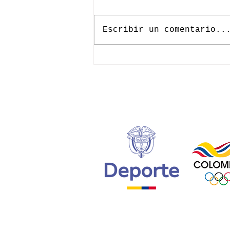
Escribir un comentario..
Segunda
edición del
Programa
Avanzado de
Desarrollo
reúne a los
mejores
talentos
juveniles del
país en
Medellín