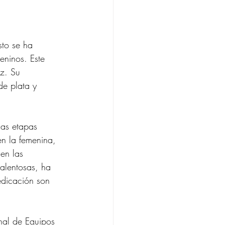
to se ha 
ninos. Este 
z. Su 
de plata y 
las etapas 
en la femenina, 
en las 
alentosas, ha 
edicación son 
nal de Equipos 