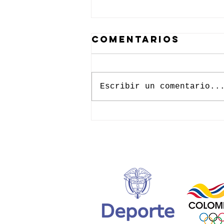
Comentarios
Escribir un comentario..
Segunda
edición del
Programa
Avanzado de
Desarrollo
reúne a los
mejores
talentos
juveniles del