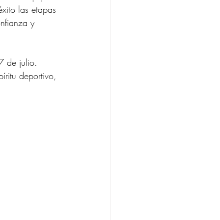
xito las etapas 
onfianza y 
 de julio. 
ritu deportivo, 