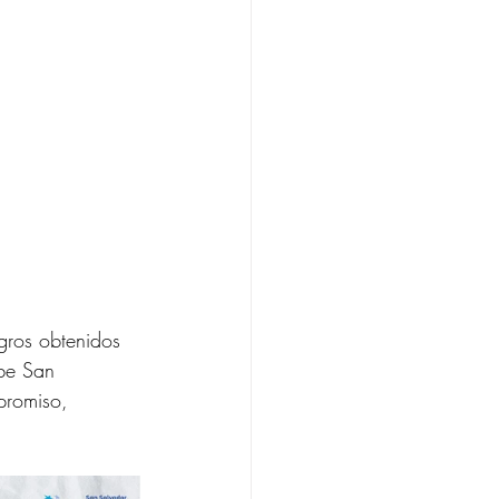
gros obtenidos 
ibe San 
promiso, 