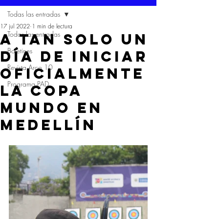
Todas las entradas
17 jul 2022
1 min de lectura
Todas las entradas
A TAN SOLO UN
Boletines
DÍA DE INICIAR
Revista Arco 10
OFICIALMENTE
Programa PAD
LA COPA
MUNDO EN
MEDELLÍN